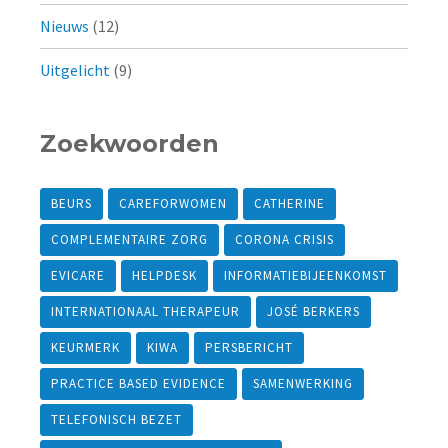
Nieuws
(12)
Uitgelicht
(9)
Zoekwoorden
BEURS
CAREFORWOMEN
CATHERINE
COMPLEMENTAIRE ZORG
CORONA CRISIS
EVICARE
HELPDESK
INFORMATIEBIJEENKOMST
INTERNATIONAAL THERAPEUR
JOSÉ BERKERS
KEURMERK
KIWA
PERSBERICHT
PRACTICE BASED EVIDENCE
SAMENWERKING
TELEFONISCH BEZET