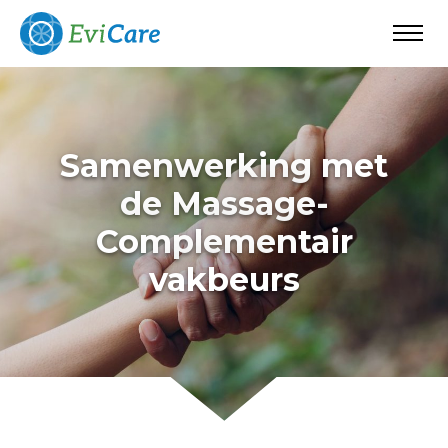
Home
Samenwerking met
Waarom EviCare
de Massage-
Complementair
Start met EviCare
vakbeurs
Over EviCare